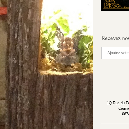
Recevez nos
1Q Rue du Fo
Crémi
067