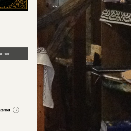
onner
nternet