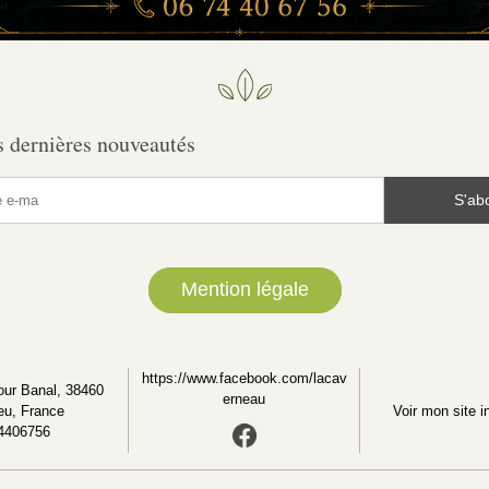
 dernières nouveautés
S'ab
Mention légale
https://www.facebook.com/lacav
ur Banal, 38460 
erneau
eu, France
Voir mon site i
4406756